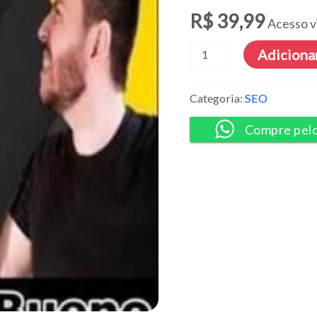
R$
39,99
Acesso v
Curso
Adicionar
de
SEO
2022
Categoria:
SEO
-
Rodrigo
Compre pel
Bueno
quantidade