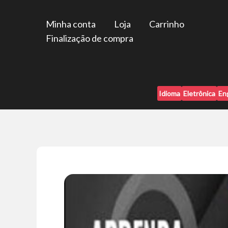
Ir
para
Minha conta
Loja
Carrinho
o
Finalização de compra
conteúdo
Idioma
Eletrônica
En