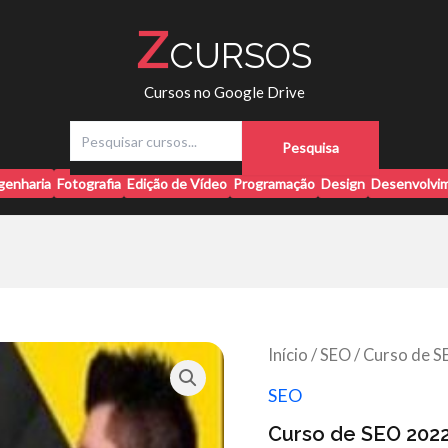
Z
CURSOS
Cursos no Google Drive
P
Pesquisa
e
s
genharia
Fotografia
Edição de Vídeo
Programação
Design
Desenvolvim
q
u
i
s
a
r
Início
/
SEO
/ Curso de S
SEO
Curso de SEO 202