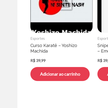
Esportes
Espor
Curso Karatê – Yoshizo
Snip
Machida
– Em
R$
39,99
R$
39
Adicionar ao carrinho