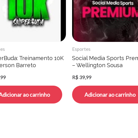
tes
Esportes
erBuda: Treinamento 10K
Social Media Sports Pre
erson Barreto
– Wellington Sousa
,99
R$
39,99
Adicionar ao carrinho
Adicionar ao carrinho