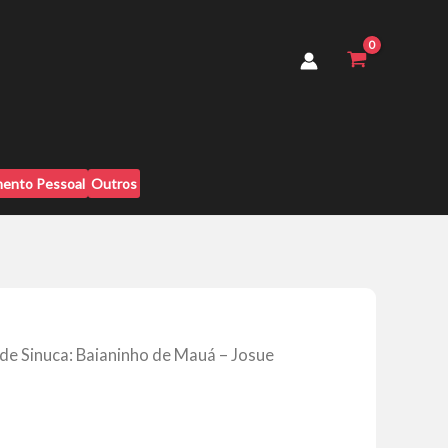
Baianinho
de
Mauá
-
Josue
Ramalho
da
Silva
quantidade
ento Pessoal
Outros
de Sinuca: Baianinho de Mauá – Josue