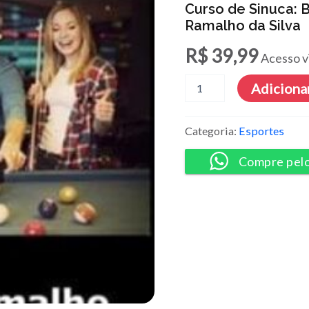
Curso de Sinuca: 
Ramalho da Silva
R$
39,99
Acesso v
Curso
Adicionar
de
Sinuca:
Baianinho
Categoria:
Esportes
de
Mauá
Compre pel
-
Josue
Ramalho
da
Silva
quantidade