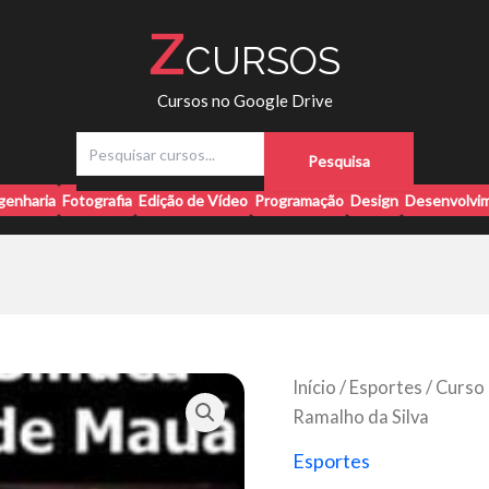
Z
CURSOS
Cursos no Google Drive
P
Pesquisa
e
s
genharia
Fotografia
Edição de Vídeo
Programação
Design
Desenvolvim
q
u
i
s
a
r
Início
/
Esportes
/ Curso 
Ramalho da Silva
Esportes