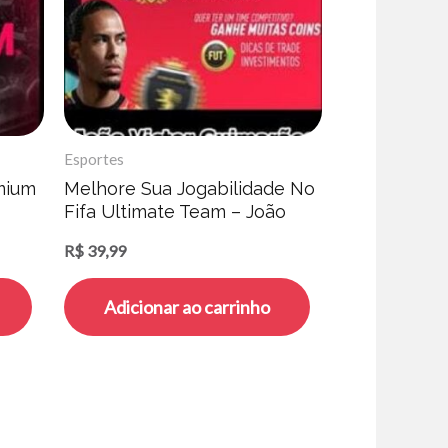
Esportes
mium
Melhore Sua Jogabilidade No
Fifa Ultimate Team – João
Victor Guimarães
R$
39,99
Adicionar ao carrinho