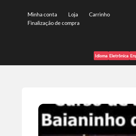
Ir
para
Minha conta
Loja
Carrinho
o
Finalização de compra
conteúdo
Idioma
Eletrônica
En