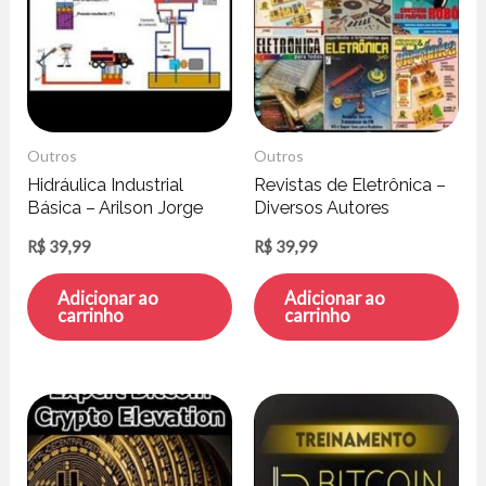
Outros
Outros
Hidráulica Industrial
Revistas de Eletrônica –
Básica – Arilson Jorge
Diversos Autores
Reis Silva
R$
39,99
R$
39,99
Adicionar ao
Adicionar ao
carrinho
carrinho