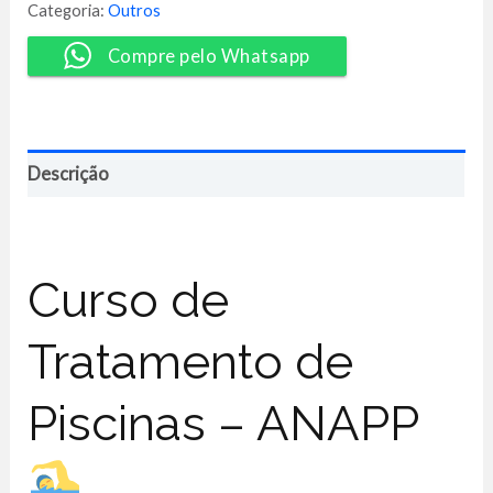
de
Categoria:
Outros
Piscinas
-
Compre pelo Whatsapp
ANAPP
quantidade
Descrição
Curso de
Tratamento de
Piscinas – ANAPP