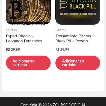
Outros
Outros
Expert Bitcoin –
Treinamento Bitcoin
Leonardo Fernandes
Black Pill – Renato
Amoedo e Alan
R$
39,99
R$
39,99
Schramm
Adicionar ao
Adicionar ao
carrinho
carrinho
Copyright © 2026 ZCURSOS OFICIAL