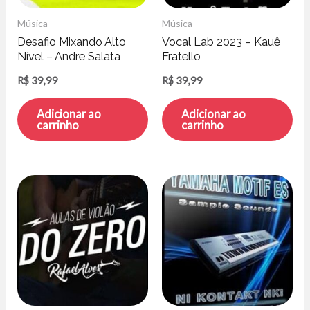
Música
Música
Desafio Mixando Alto
Vocal Lab 2023 – Kauê
Nível – Andre Salata
Fratello
R$
39,99
R$
39,99
Adicionar ao
Adicionar ao
carrinho
carrinho