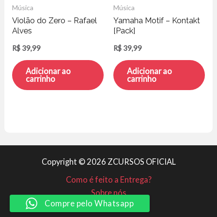
Música
Música
Violão do Zero – Rafael
Yamaha Motif – Kontakt
Alves
[Pack]
R$
39,99
R$
39,99
Adicionar ao
Adicionar ao
carrinho
carrinho
Copyright © 2026 ZCURSOS OFICIAL
Como é feito a Entrega?
Sobre nós
Compre pelo Whatsapp
Minha conta