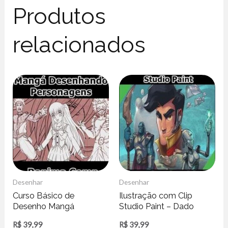
Produtos
relacionados
Desenhar
Desenhar
Curso Básico de
Ilustração com Clip
Desenho Mangá
Studio Paint – Dado
Desenhando
Almeida
R$
39,99
R$
39,99
Personagens – Ranima