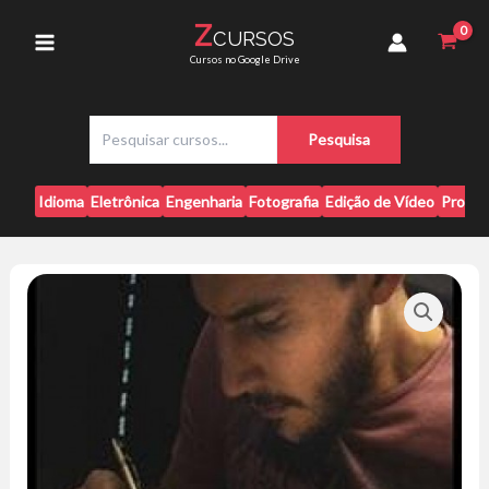
Ir
ao
Z
CURSOS
para
Digital
Main
Cursos no Google Drive
-
o
Kadu
conteúdo
Menu
Ramos
P
quantidade
Pesquisa
e
s
q
Idioma
Eletrônica
Engenharia
Fotografia
Edição de Vídeo
Progr
u
i
s
a
r