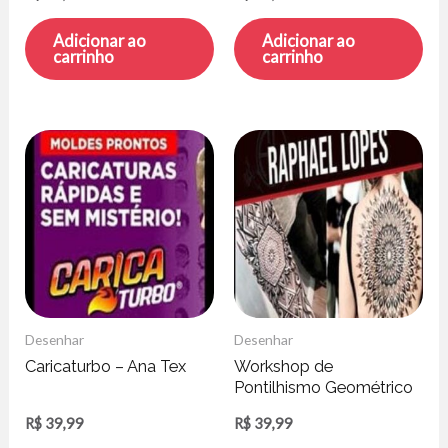
Comp
Adicionar ao
Adicionar ao
carrinho
carrinho
Desenhar
Desenhar
Caricaturbo – Ana Tex
Workshop de
Pontilhismo Geométrico
– Rapha Lopes
R$
39,99
R$
39,99