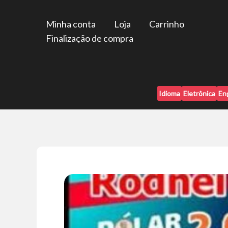
Ir
para
Minha conta
Loja
Carrinho
o
Finalização de compra
conteúdo
Idioma
Eletrônica
En