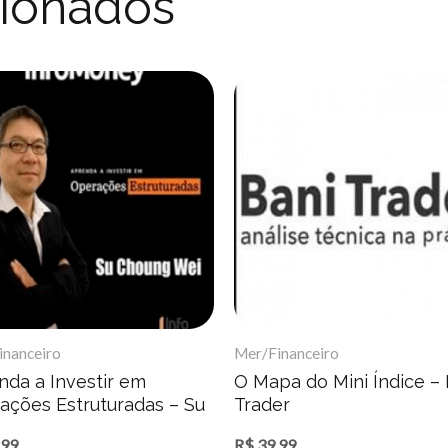
cionados
inanceiro
Mer/Financeiro
nda a Investir em
O Mapa do Mini Índice – 
ações Estruturadas – Su
Trader
ng Wei
,99
R$
39,99