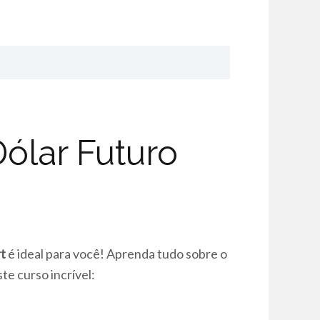
ólar Futuro
t
é ideal para você! Aprenda tudo sobre o
e curso incrível: