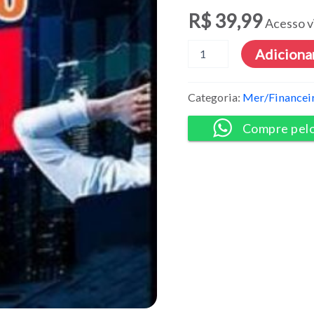
R$
39,99
Acesso v
Curso
Adicionar
Dolar
Expert
2.0
Categoria:
Mer/Financei
-
Rodney
Compre pel
Dias
quantidade