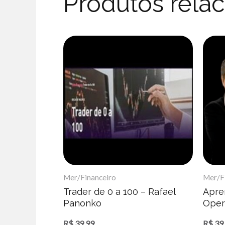
Produtos rela
Mer/Financeiro
Mer/F
Trader de 0 a 100 – Rafael
Apre
Panonko
Oper
Chou
R$
39,99
R$
39