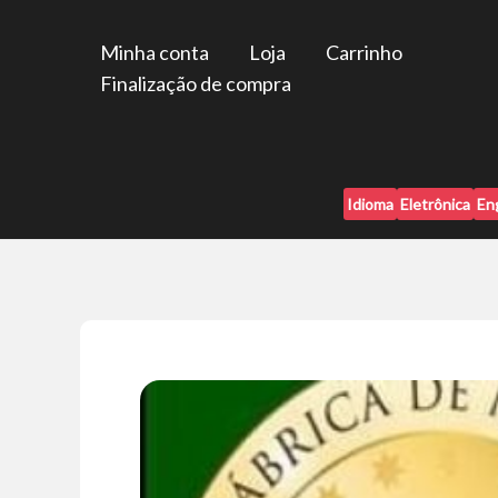
Ir
para
Minha conta
Loja
Carrinho
o
Finalização de compra
conteúdo
Idioma
Eletrônica
En