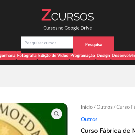
Z
CURSOS
Cursos no Google Drive
P
Pesquisa
e
s
genharia
Fotografia
Edição de Vídeo
Programação
Design
Desenvolvim
q
u
i
s
a
r
Início
/
Outros
/ Curso F
Outros
Curso Fábrica de