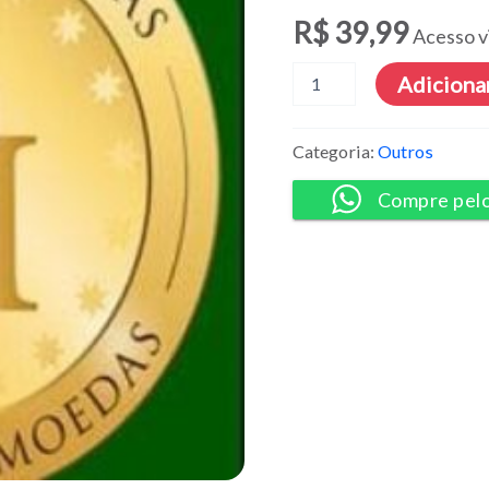
R$
39,99
Acesso v
Curso
Adicionar
Fábrica
de
Moedas
Categoria:
Outros
-
João
Compre pel
Marcus
TV
quantidade