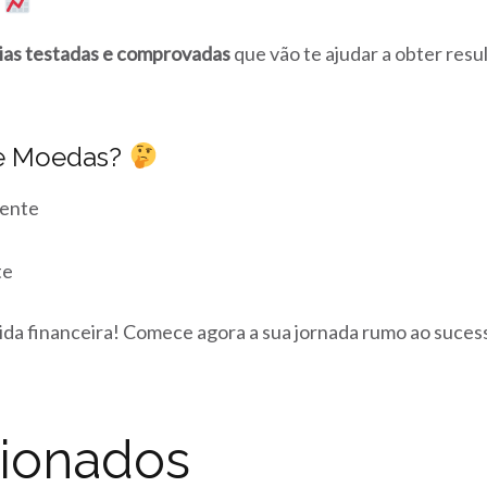
z
ias testadas e comprovadas
que vão te ajudar a obter resu
 de Moedas?
gente
te
da financeira! Comece agora a sua jornada rumo ao sucess
cionados