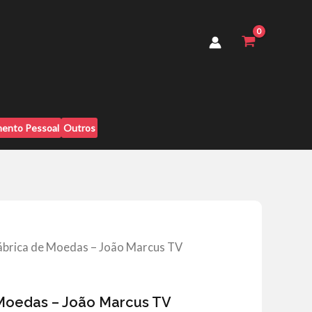
Moedas
-
João
Marcus
TV
quantidade
ento Pessoal
Outros
ábrica de Moedas – João Marcus TV
 Moedas – João Marcus TV