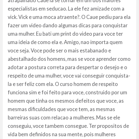
atrapalhado Caue ia se tornar em um dos maiores
especialistas em seducao. La ele fez amizade com a
vick. Vick e uma moca atraente?. O Caue pediu para ela
fazer um video dando algumas dicas para conquistar
uma mulher. Eu bati um print do video para voce ter
uma ideia de como ela e. Amigo, nao importa quem
voce seja. Voce pode ser o mais estabanado e
abestalhado dos homens, mas se voce aprender como
adotar a postura correta para despertar o desejo e o
respeito de uma mulher, voce vai conseguir conquista-
la e ser feliz com ela. O curso homem de respeito
funciona sim e foi feito para voce, construido por um
homem que tinha os mesmos defeitos que voce, as
mesmas dificuldades que voce tem, as mesmas
barreiras suas com relacao a mulheres. Mas se ele
conseguiu, voce tambem consegue. Ter propositos de
vida bem definidos na sua mente, pois mulheres