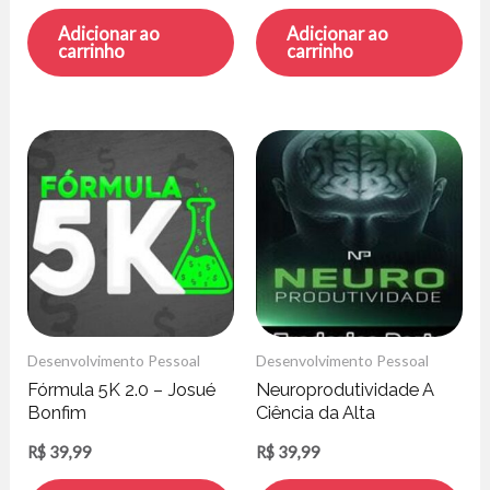
Adicionar ao
Adicionar ao
carrinho
carrinho
Desenvolvimento Pessoal
Desenvolvimento Pessoal
Fórmula 5K 2.0 – Josué
Neuroprodutividade A
Bonfim
Ciência da Alta
Performance – Frederico
R$
39,99
R$
39,99
Porto