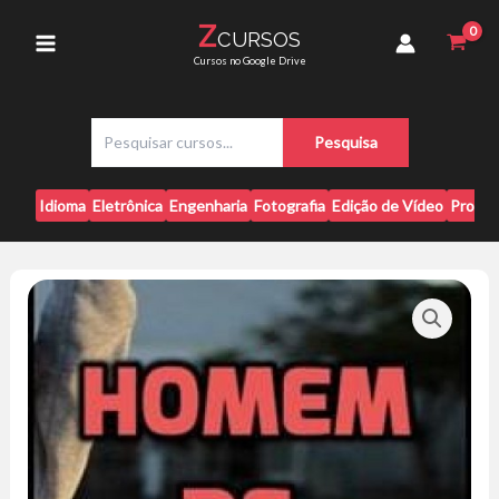
Ir
Respeito
Z
CURSOS
para
-
Main
Cursos no Google Drive
Cauê
o
Cesar
conteúdo
Menu
quantidade
P
Pesquisa
e
s
q
Idioma
Eletrônica
Engenharia
Fotografia
Edição de Vídeo
Progr
u
i
s
a
r