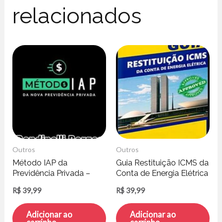
relacionados
Outros
Outros
Método IAP da
Guia Restituição ICMS da
Previdência Privada –
Conta de Energia Elétrica
Rondinelli Borges
– Henrique Peratto
R$
39,99
R$
39,99
Adicionar ao
Adicionar ao