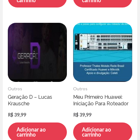
carrinho
carrinho
Outros
Outros
Geração D – Lucas
Meu Primeiro Huawei:
Krausche
Iniciação Para Roteador
de Borda – Thales
R$
39,99
R$
39,99
Moisés
Adicionar ao
Adicionar ao
carrinho
carrinho