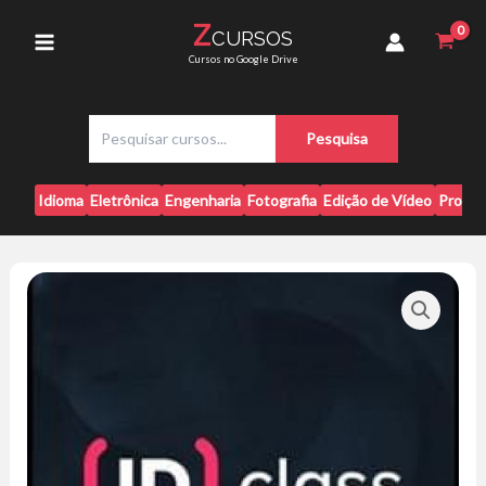
Ir
Completo
Z
CURSOS
para
-
Main
Cursos no Google Drive
Marcelo
o
Kimura
conteúdo
Menu
quantidade
P
Pesquisa
e
s
q
Idioma
Eletrônica
Engenharia
Fotografia
Edição de Vídeo
Progr
u
i
s
a
r