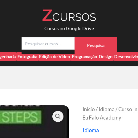
Z
CURSOS
Cursos no Google Drive
P
Pesquisa
e
s
genharia
Fotografia
Edição de Vídeo
Programação
Design
Desenvolvim
q
u
i
s
a
r
Início
/
Idioma
/ Curso In
Eu Falo Academy
Idioma