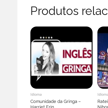
Produtos rela
Idioma
Idiom
Comunidade da Gringa –
Rate
Harriet Erin
Niho