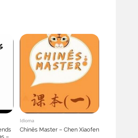
Idioma
iends
Chinês Master – Chen Xiaofen
s –