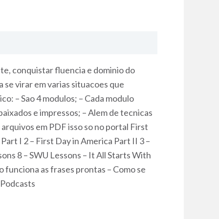
e, conquistar fluencia e dominio do
a se virar em varias situacoes que
ico: – Sao 4 modulos; – Cada modulo
aixados e impressos; – Alem de tecnicas
arquivos em PDF isso so no portal First
t I 2 – First Day in America Part II 3 –
ons 8 – SWU Lessons – It All Starts With
o funciona as frases prontas – Como se
 Podcasts