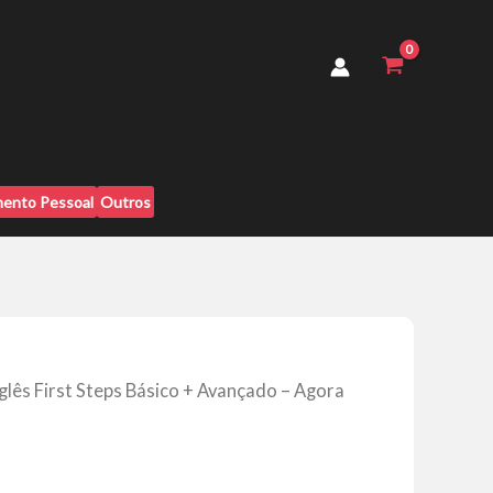
Steps
Básico
+
Avançado
-
Agora
Eu
Falo
Academy
ento Pessoal
Outros
quantidade
glês First Steps Básico + Avançado – Agora