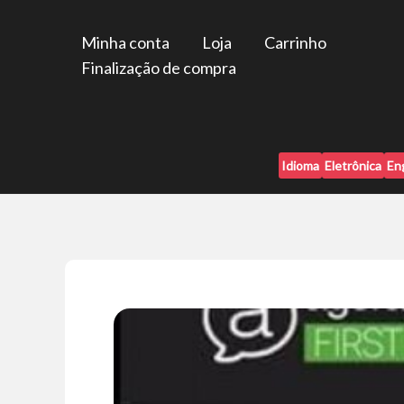
Ir
para
Minha conta
Loja
Carrinho
o
Finalização de compra
conteúdo
Idioma
Eletrônica
En