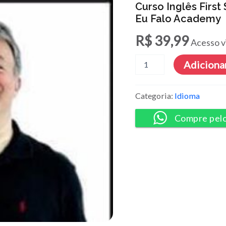
Curso Inglês First
Eu Falo Academy
R$
39,99
Acesso v
Curso
Adicionar
Inglês
First
Steps
Categoria:
Idioma
Básico
+
Compre pel
Avançado
-
Agora
Eu
Falo
Academy
quantidade