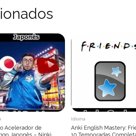
cionados
a
Idioma
io Acelerador de
Anki English Mastery: Fr
ngo Japonês – Ninki
10 Temporadas Completa