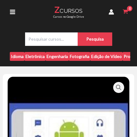
Ir
18
Z
CURSOS
para
Apps
Main
Cursos no Google Drive
-
o
Jamilton
conteúdo
Menu
Damasceno
P
quantidade
Pesquisa
e
s
q
Idioma
Eletrônica
Engenharia
Fotografia
Edição de Vídeo
Progr
u
i
s
a
r