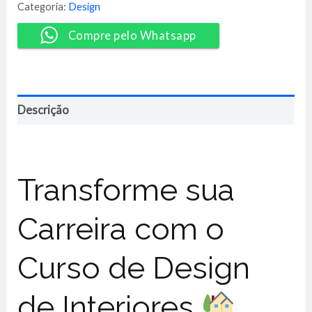
-
Categoria:
Design
EBAC
quantidade
Compre pelo Whatsapp
Descrição
Transforme sua
Carreira com o
Curso de Design
de Interiores