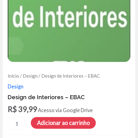
Início
/
Design
/ Design de Interiores – EBAC
Design
Design de Interiores – EBAC
R$
39,99
Acesso via Google Drive
Design
Adicionar ao carrinho
de
Interiores