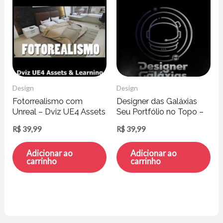
Design
Design
Fotorrealismo com
Designer das Galáxias
Unreal – Dviz UE4 Assets
Seu Portfólio no Topo –
& Learning
Danilo Araújo
R$
39,99
R$
39,99
Adicionar ao
Adicionar ao
carrinho
carrinho