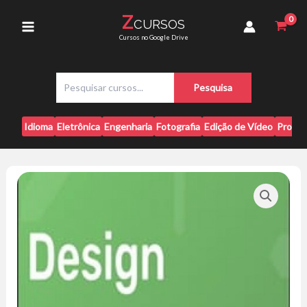
Ir
-
Z
CURSOS
para
EBAC
Main
Cursos no Google Drive
quantidade
o
conteúdo
Menu
P
Pesquisa
e
s
q
Idioma
Eletrônica
Engenharia
Fotografia
Edição de Vídeo
Progr
u
i
s
a
r