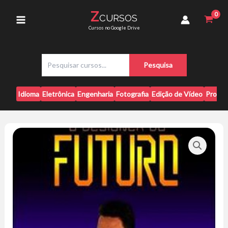
Ir
-
Z
CURSOS
para
Wanrley
Main
Cursos no Google Drive
Souza
o
quantidade
conteúdo
Menu
P
Pesquisa
e
s
q
Idioma
Eletrônica
Engenharia
Fotografia
Edição de Vídeo
Progr
u
i
s
a
r