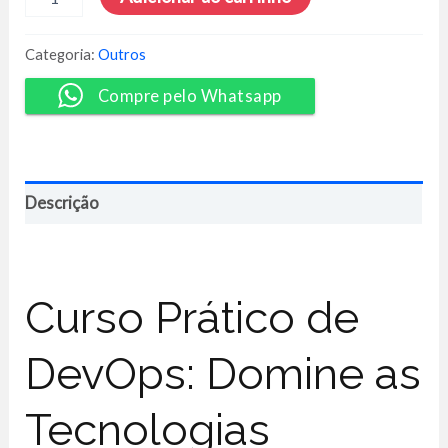
Ninja:
Docker,
Kubernetes
Categoria:
Outros
e
Rancher
Compre pelo Whatsapp
-
Jonathan
Dias
Baraldi
quantidade
Descrição
Curso Prático de
DevOps: Domine as
Tecnologias