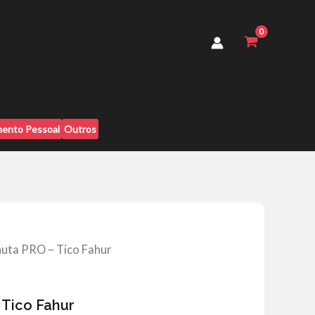
-
Tico
Fahur
quantidade
ento Pessoal
Outros
nuta PRO – Tico Fahur
 Tico Fahur