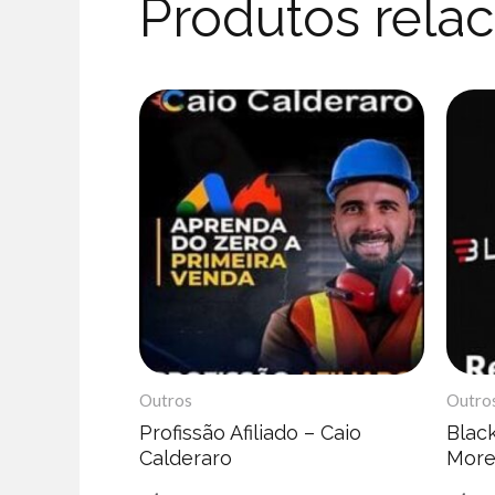
Produtos rela
Outros
Outro
Profissão Afiliado – Caio
Blac
Calderaro
More