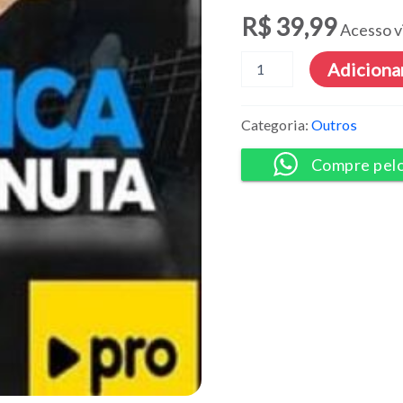
R$
39,99
Acesso v
Dica
Adicionar
Minuta
PRO
-
Categoria:
Outros
Tico
Fahur
Compre pel
quantidade