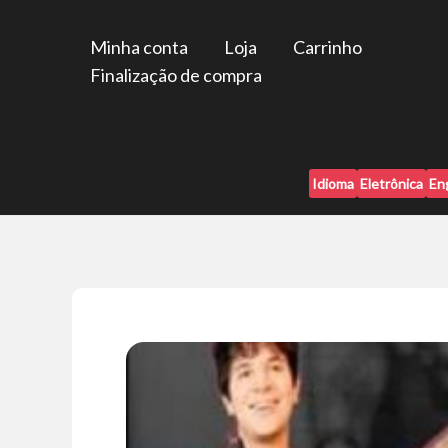
Ir
para
Minha conta
Loja
Carrinho
o
Finalização de compra
conteúdo
Idioma
Eletrônica
En