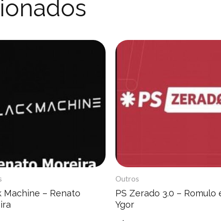
cionados
s
Outros
k Machine – Renato
PS Zerado 3.0 – Romulo 
ira
Ygor