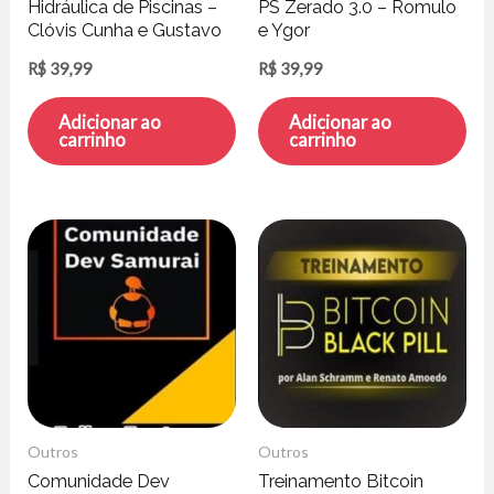
Hidráulica de Piscinas –
PS Zerado 3.0 – Romulo
Clóvis Cunha e Gustavo
e Ygor
Rodrigues
R$
39,99
R$
39,99
Adicionar ao
Adicionar ao
carrinho
carrinho
Outros
Outros
Comunidade Dev
Treinamento Bitcoin