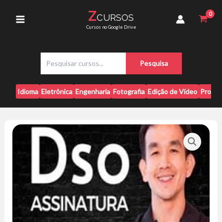
Ir
Zero
Z
CURSOS
para
-
Main
Cursos no Google Drive
Juliano
o
Yamakawa
conteúdo
Menu
quantidade
P
Pesquisa
e
s
q
Idioma
Eletrônica
Engenharia
Fotografia
Edição de Vídeo
Progr
u
i
s
a
r