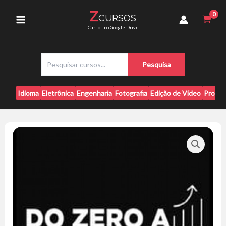
Ir
Trader
Z
CURSOS
para
-
Main
Cursos no Google Drive
Carol
o
Paiffer
conteúdo
Menu
quantidade
P
Pesquisa
e
s
q
Idioma
Eletrônica
Engenharia
Fotografia
Edição de Vídeo
Progr
u
i
s
a
r