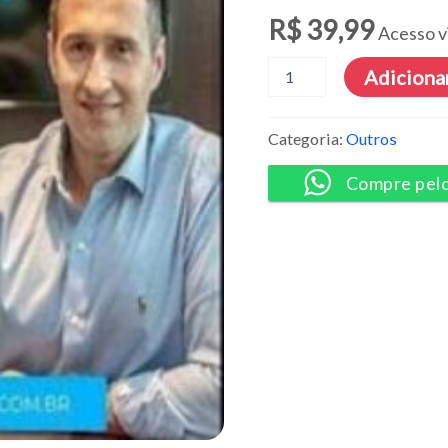
R$
39,99
Acesso v
Dólar
Adicionar
Semear
-
Alex
Categoria:
Outros
Martins
quantidade
Compre pel