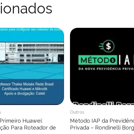
cionados
s
Outros
Primeiro Huawei:
Método IAP da Previdên
iação Para Roteador de
Privada – Rondinelli Bor