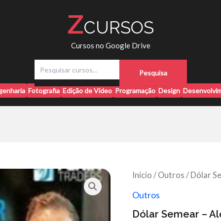
Z
CURSOS
Cursos no Google Drive
P
Pesquisa
e
s
genharia
Fotografia
Edição de Vídeo
Programação
Design
Desenvolvim
q
u
i
s
a
r
Início
/
Outros
/ Dólar S
Outros
Dólar Semear – Al