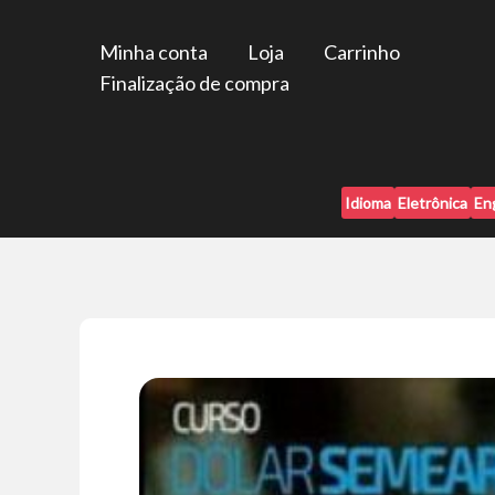
Ir
para
Minha conta
Loja
Carrinho
o
Finalização de compra
conteúdo
Idioma
Eletrônica
En