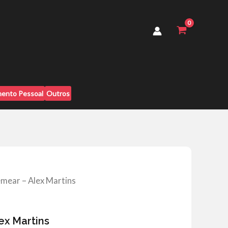
Alex
Martins
quantidade
ento Pessoal
Outros
emear – Alex Martins
ex Martins