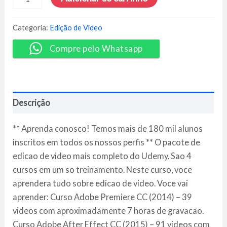
de
Vídeo
4
Categoria:
Edição de Vídeo
Cursos
do
Compre pelo Whatsapp
Zero
ao
Avançado
-
André
Descrição
Fontenelle
quantidade
** Aprenda conosco! Temos mais de 180 mil alunos
inscritos em todos os nossos perfis ** O pacote de
edicao de video mais completo do Udemy. Sao 4
cursos em um so treinamento. Neste curso, voce
aprendera tudo sobre edicao de video. Voce vai
aprender: Curso Adobe Premiere CC (2014) – 39
videos com aproximadamente 7 horas de gravacao.
Curso Adobe After Effect CC (2015) – 91 videos com