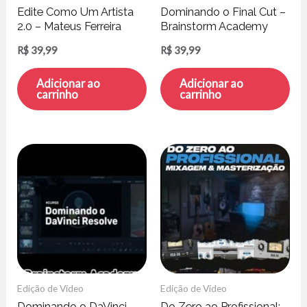
Edite Como Um Artista
Dominando o Final Cut –
2.0 – Mateus Ferreira
Brainstorm Academy
R$
39,99
R$
39,99
Adicionar ao
Adicionar ao
carrinho
carrinho
Edição de Vídeo
Edição de Vídeo
Dominando o DaVinci
Do Zero ao Profissional: