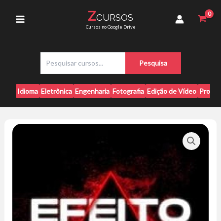
Ir
+
Z
CURSOS
para
Preliminar
Main
Cursos no Google Drive
e
o
Despertar
conteúdo
Menu
quantidade
P
Pesquisa
e
s
q
Idioma
Eletrônica
Engenharia
Fotografia
Edição de Vídeo
Progr
u
i
s
a
r