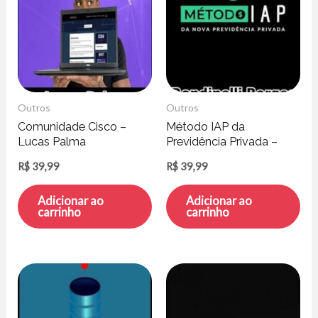
Outros
Outros
Comunidade Cisco –
Método IAP da
Lucas Palma
Previdência Privada –
Rondinelli Borges
R$
39,99
R$
39,99
Adicionar ao
Adicionar ao
carrinho
carrinho