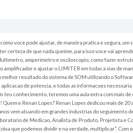
s como voce pode ajustar, de maneira pratica e segura,
a ter certeza de que nada queime, para isso voce vai apre
timetro, amperimetro e osciloscopio, como fazer estrutur
a do amplificador e ajustar o LIMITER em todas a vias de
o melhor resultado do sistema de SOM utilizando o Softwar
, aplicacao de potencia, e todas as informacoes necessaria 
is teu conhecimento, teremos uma aula extra com mais de
as! Quem e Renan Lopes? Renan Lopes dedicou mais de 20 
 anos vem atuando em grandes industrias do seguimento de
boratorio de Medicao, Analista de Produto, Projetista e 
a coisa que podemos dividir e na verdade, multiplicar”. C