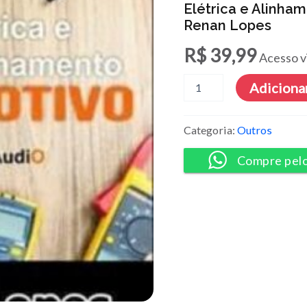
Elétrica e Alinha
Renan Lopes
R$
39,99
Acesso v
Elétrica
Adicionar
e
Alinhamento
de
Categoria:
Outros
Som
Automotivo
Compre pel
-
Renan
Lopes
quantidade