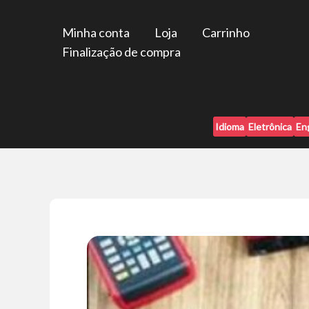
Ir
para
Minha conta
Loja
Carrinho
o
Finalização de compra
conteúdo
Idioma
Eletrônica
En