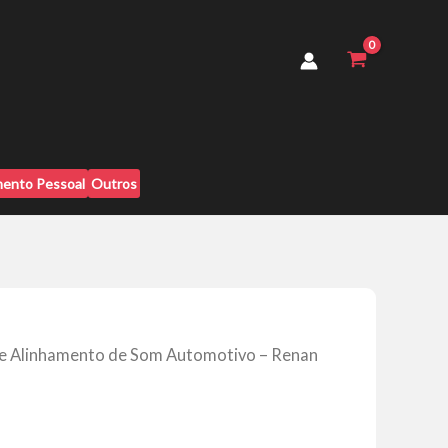
de
Som
Automotivo
-
Renan
Lopes
quantidade
ento Pessoal
Outros
a e Alinhamento de Som Automotivo – Renan