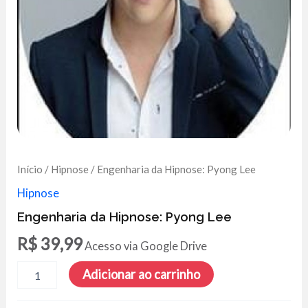
Início
/
Hipnose
/ Engenharia da Hipnose: Pyong Lee
Hipnose
Engenharia da Hipnose: Pyong Lee
R$
39,99
Acesso via Google Drive
Engenharia
Adicionar ao carrinho
da
Hipnose: