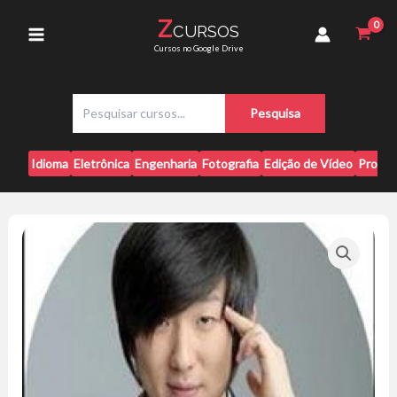
Ir
Pyong
Z
CURSOS
para
Lee
Main
Cursos no Google Drive
quantidade
o
conteúdo
Menu
P
Pesquisa
e
s
q
Idioma
Eletrônica
Engenharia
Fotografia
Edição de Vídeo
Progr
u
i
s
a
r