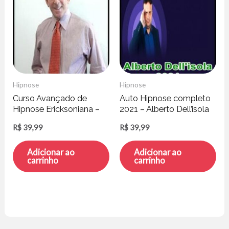
Hipnose
Hipnose
Curso Avançado de
Auto Hipnose completo
Hipnose Ericksoniana –
2021 – Alberto Dell’isola
Jeffrey Zeig
R$
39,99
R$
39,99
Adicionar ao
Adicionar ao
carrinho
carrinho