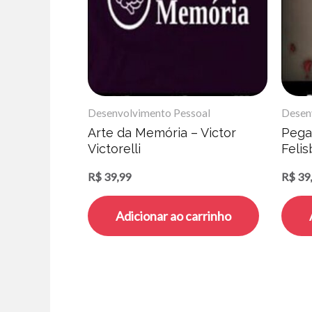
Desenvolvimento Pessoal
Desen
Arte da Memória – Victor
Pegad
Victorelli
Felis
R$
39,99
R$
39
Adicionar ao carrinho