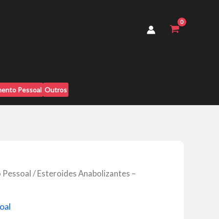
Leandro
Twin
quantidade
ento Pessoal
Outros
 Pessoal
/ Esteroides Anabolizantes –
oal