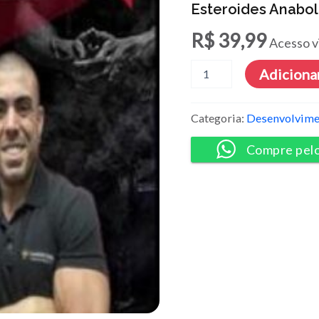
Esteroides Anabol
R$
39,99
Acesso v
Esteroides
Adicionar
Anabolizantes
-
Leandro
Categoria:
Desenvolvime
Twin
quantidade
Compre pel