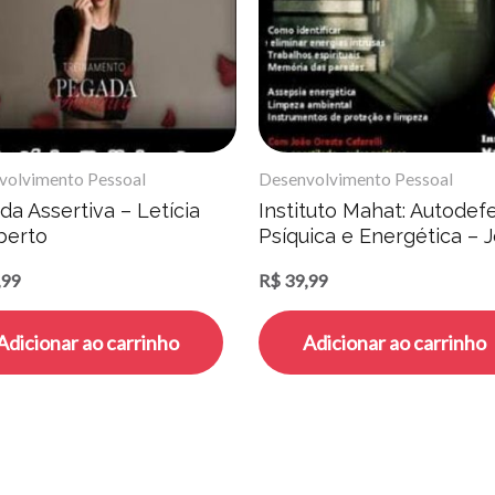
volvimento Pessoal
Desenvolvimento Pessoal
a Assertiva – Letícia
Instituto Mahat: Autodef
berto
Psíquica e Energética – 
Cafarelli
,99
R$
39,99
Adicionar ao carrinho
Adicionar ao carrinho