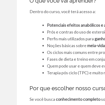
O que você vai aprender?
Dentro do curso, você terá acesso a:
Potenciais efeitos anabólicos e
Prós e contras do uso de estero
Perfis mais utilizados para
ganho
Noções básicas sobre
meia-vida
Os ciclos mais comuns entre pro
Fases de dieta e treino em conj
Quem pode usar e quem deve ev
Terapia pós ciclo (TPC) e muito 
Por que escolher nosso curs
Se você busca
conhecimento completo
so