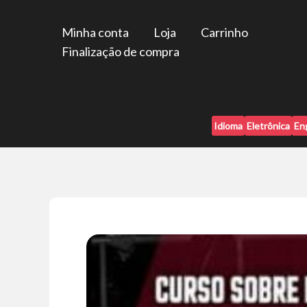
Ir
para
Minha conta
Loja
Carrinho
o
Finalização de compra
conteúdo
Idioma
Eletrônica
En