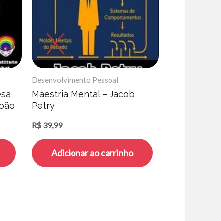
Desenvolvimento Pessoal
esa
Maestria Mental – Jacob
João
Petry
R$
39,99
Adicionar ao carrinho