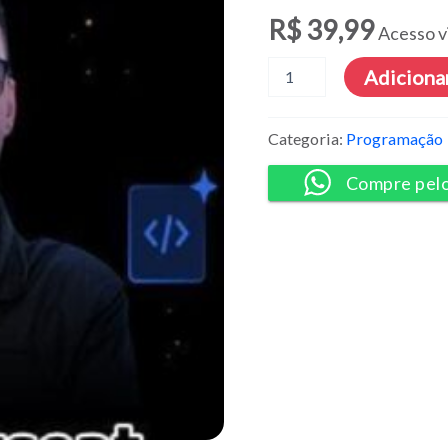
R$
39,99
Acesso v
Explorer
Adicionar
Lab
JS
DOM
Categoria:
Programação
-
Rocketseat
Compre pel
quantidade