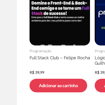
Programação
Progr
Full Stack Club – Felipe Rocha
Lógi
Guilh
R$
39,99
R$
39
Adicionar ao carrinho