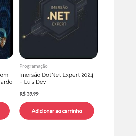
Programação
com
Imersão DotNet Expert 2024
nardo
– Luis Dev
R$
39,99
Adicionar ao carrinho