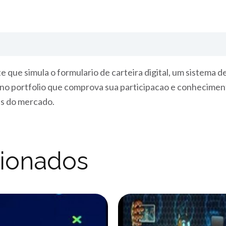
ue simula o formulario de carteira digital, um sistema d
l no portfolio que comprova sua participacao e conhecime
es do mercado.
cionados