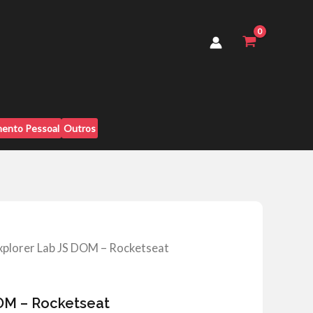
DOM
-
Rocketseat
quantidade
ento Pessoal
Outros
xplorer Lab JS DOM – Rocketseat
OM – Rocketseat