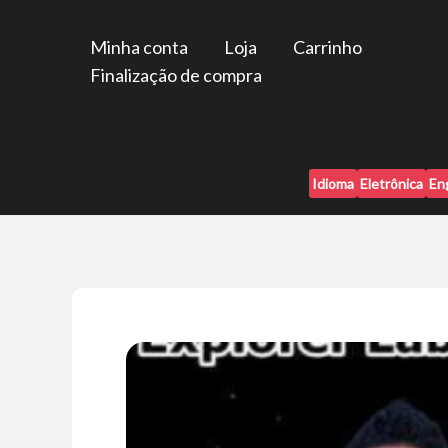
Ir
para
Minha conta
Loja
Carrinho
o
Finalização de compra
conteúdo
Idioma
Eletrônica
En