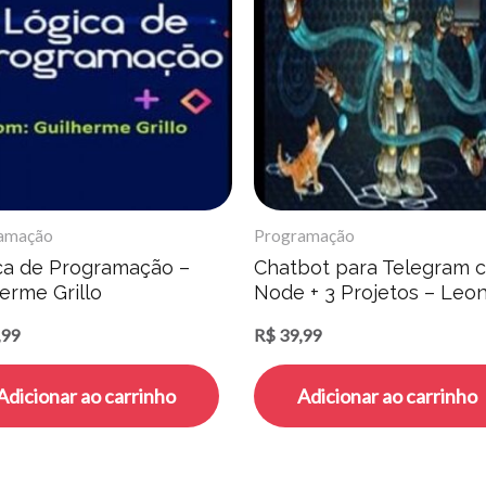
amação
Programação
ca de Programação –
Chatbot para Telegram 
erme Grillo
Node + 3 Projetos – Leo
Moura Leitão
,99
R$
39,99
Adicionar ao carrinho
Adicionar ao carrinho