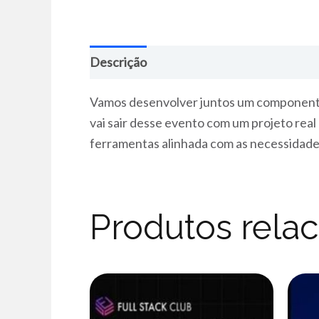
Descrição
Vamos desenvolver juntos um componente q
vai sair desse evento com um projeto rea
ferramentas alinhada com as necessidad
Produtos rela