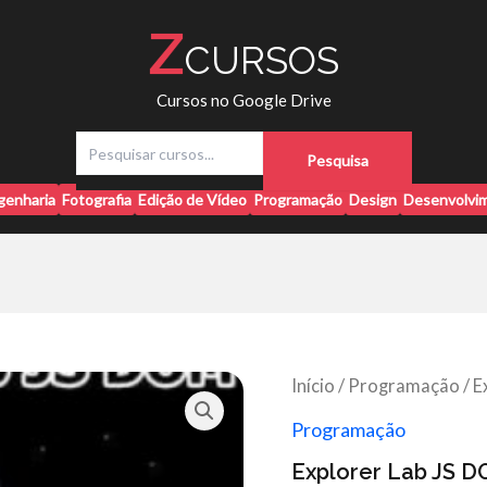
Z
CURSOS
Cursos no Google Drive
P
Pesquisa
e
s
genharia
Fotografia
Edição de Vídeo
Programação
Design
Desenvolvim
q
u
i
s
a
r
Início
/
Programação
/ E
Programação
Explorer Lab JS D