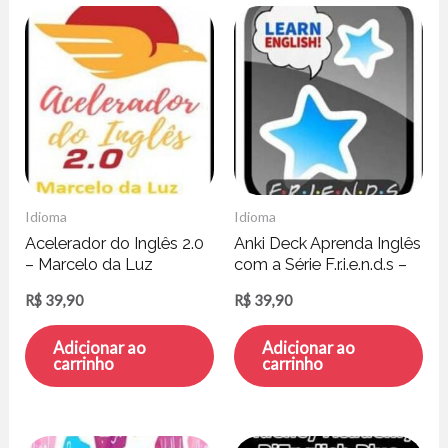
Idioma
Idioma
Acelerador do Inglês 2.0
Anki Deck Aprenda Inglês
– Marcelo da Luz
com a Série F.r.i.e.n.d.s –
63 Mil Cards
R$
39,90
R$
39,90
Adicionar ao
Adicionar ao
carrinho
carrinho