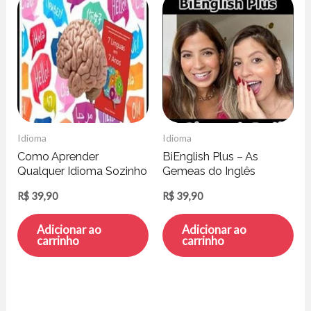
Idioma
Idioma
Como Aprender
BiEnglish Plus – As
Qualquer Idioma Sozinho
Gemeas do Inglês
Em Casa – Debora G.
R$
39,90
R$
39,90
Barbosa
Adicionar ao
Adicionar ao
carrinho
carrinho