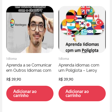
Idioma
Idioma
Aprenda a se Comunicar
Aprenda idiomas com
em Outros Idiomas com
um Poliglota – Leroy
o ChatGPT – Mairo
Silveira
R$
39,90
R$
39,90
Vergara
Adicionar ao
Adicionar ao
carrinho
carrinho