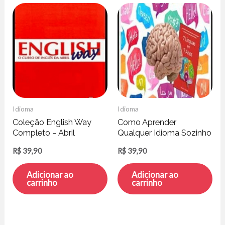
Idioma
Idioma
Coleção English Way
Como Aprender
Completo – Abril
Qualquer Idioma Sozinho
Educação
Em Casa – Debora G.
R$
39,90
R$
39,90
Barbosa
Adicionar ao
Adicionar ao
carrinho
carrinho