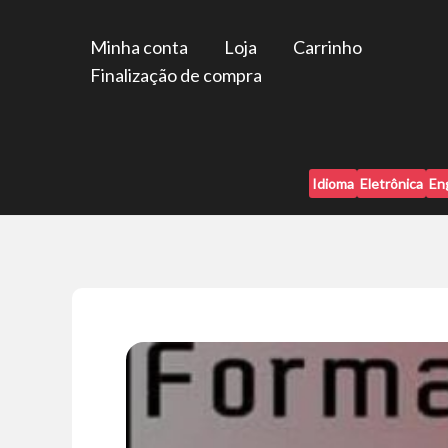
Ir
para
Minha conta
Loja
Carrinho
o
Finalização de compra
conteúdo
Idioma
Eletrônica
En