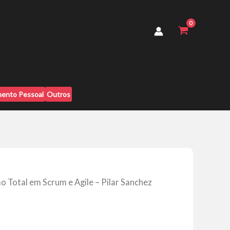
Scrum
e
Agile
-
Pilar
Sanchez
Albaladejo
quantidade
ento Pessoal
Outros
o Total em Scrum e Agile – Pilar Sanchez