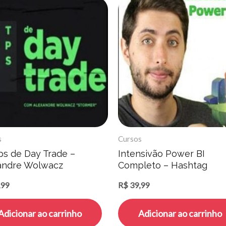
s
Cursos
ps de Day Trade –
Intensivão Power BI
andre Wolwacz
Completo – Hashtag
Treinamentos
,99
R$
39,99
Adicionar ao carrinho
Adicionar ao carrinho