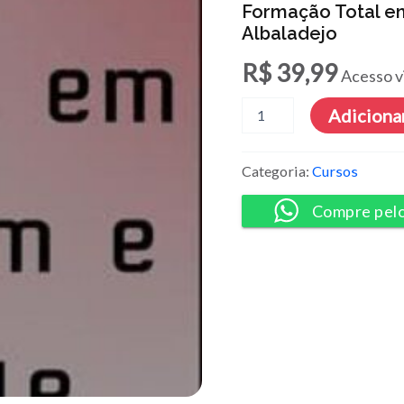
Formação Total em
Albaladejo
R$
39,99
Acesso v
Formação
Adicionar
Total
em
Scrum
Categoria:
Cursos
e
Agile
Compre pel
-
Pilar
Sanchez
Albaladejo
quantidade