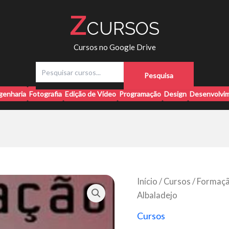
Z
CURSOS
Cursos no Google Drive
P
Pesquisa
e
s
genharia
Fotografia
Edição de Vídeo
Programação
Design
Desenvolvim
q
u
i
s
a
r
Início
/
Cursos
/ Formaçã
Albaladejo
Cursos