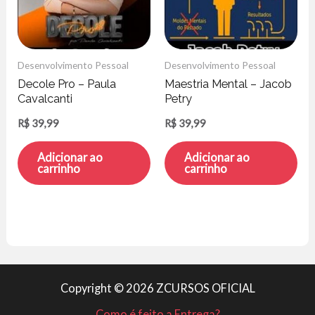
Desenvolvimento Pessoal
Desenvolvimento Pessoal
Decole Pro – Paula
Maestria Mental – Jacob
Cavalcanti
Petry
R$
39,99
R$
39,99
Adicionar ao
Adicionar ao
carrinho
carrinho
Copyright © 2026 ZCURSOS OFICIAL
Como é feito a Entrega?