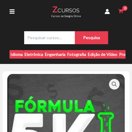
Ir
-
Z
CURSOS
para
Josué
Main
Cursos no Google Drive
Bonfim
o
quantidade
conteúdo
Menu
P
Pesquisa
e
s
q
Idioma
Eletrônica
Engenharia
Fotografia
Edição de Vídeo
Progr
u
i
s
a
r