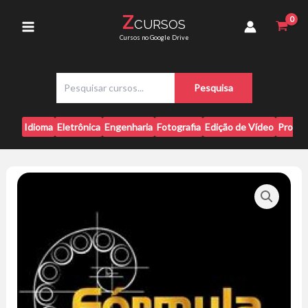
Ir
-
Z
CURSOS
para
Luis
Main
Cursos no Google Drive
Nery
o
e
conteúdo
Menu
Nahim
P
quantidade
Pesquisa
e
s
q
Idioma
Eletrônica
Engenharia
Fotografia
Edição de Vídeo
Progr
u
i
s
a
r