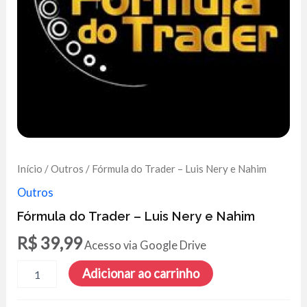
Início
/
Outros
/ Fórmula do Trader – Luis Nery e Nahim
Outros
Fórmula do Trader – Luis Nery e Nahim
R$
39,99
Acesso via Google Drive
Fórmula
Adicionar ao carrinho
do
Trader