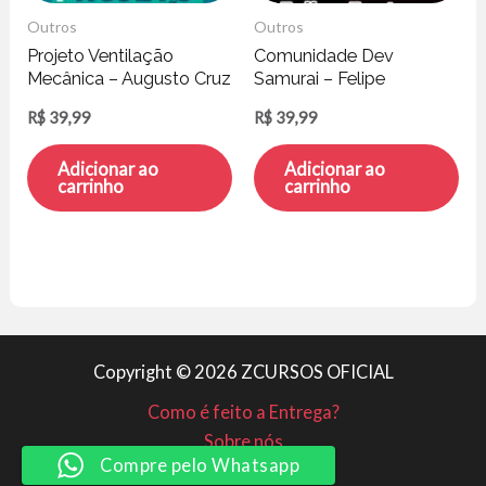
Outros
Outros
Projeto Ventilação
Comunidade Dev
Mecânica – Augusto Cruz
Samurai – Felipe
Fontoura
R$
39,99
R$
39,99
Adicionar ao
Adicionar ao
carrinho
carrinho
Copyright © 2026 ZCURSOS OFICIAL
Como é feito a Entrega?
Sobre nós
Compre pelo Whatsapp
Minha conta