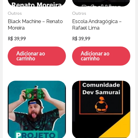
Outros
Outros
Black Machine – Renato
Escola Andragógica –
Moreira
Rafael Lima
R$
39,99
R$
39,99
Adicionar ao
Adicionar ao
carrinho
carrinho