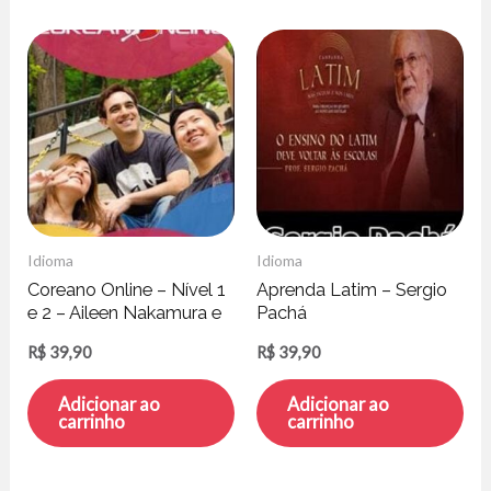
Idioma
Idioma
Coreano Online – Nível 1
Aprenda Latim – Sergio
e 2 – Aileen Nakamura e
Pachá
Mario Kang
R$
39,90
R$
39,90
Adicionar ao
Adicionar ao
carrinho
carrinho