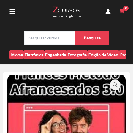
Ir
3.0
Z
CURSOS
para
-
Main
Cursos no Google Drive
Afrancesados
o
quantidade
conteúdo
Menu
P
Pesquisa
e
s
q
Idioma
Eletrônica
Engenharia
Fotografia
Edição de Vídeo
Progr
u
i
s
a
r