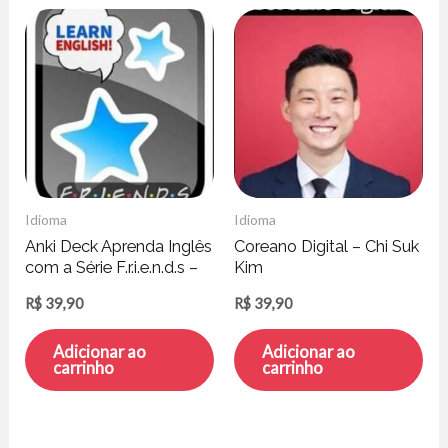
Idioma
Idioma
Anki Deck Aprenda Inglês
Coreano Digital – Chi Suk
com a Série F.r.i.e.n.d.s –
Kim
63 Mil Cards
R$
39,90
R$
39,90
Adicionar ao
Adicionar ao
carrinho
carrinho