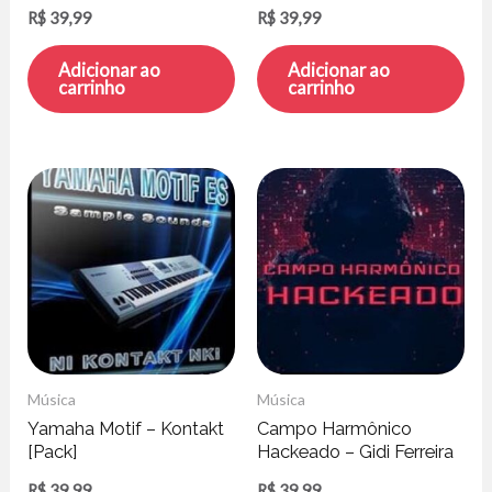
R$
39,99
R$
39,99
Adicionar ao
Adicionar ao
carrinho
carrinho
Música
Música
Yamaha Motif – Kontakt
Campo Harmônico
[Pack]
Hackeado – Gidi Ferreira
R$
39,99
R$
39,99