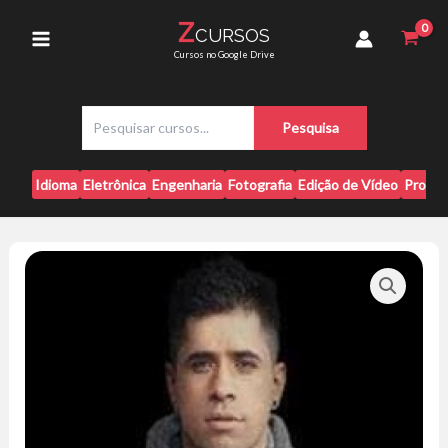
Ir
de
Z
CURSOS
para
Música
Main
Cursos no Google Drive
Eletrônica
o
quantidade
conteúdo
Menu
P
Pesquisa
e
s
q
Idioma
Eletrônica
Engenharia
Fotografia
Edição de Vídeo
Progr
u
i
s
a
r