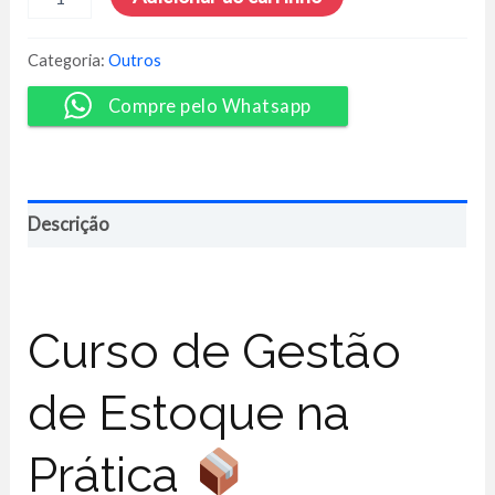
de
Estoque
Médias
Categoria:
Outros
e
Pequenas
Compre pelo Whatsapp
Empresas
-
Patrick
Santos
quantidade
Descrição
Curso de Gestão
de Estoque na
Prática