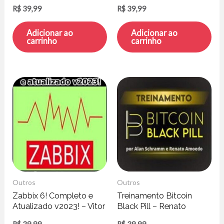
– Henrique Peratto
Rodrigues
R$
39,99
R$
39,99
Adicionar ao
Adicionar ao
carrinho
carrinho
Outros
Outros
Zabbix 6! Completo e
Treinamento Bitcoin
Atualizado v2023! – Vitor
Black Pill – Renato
Mazuco
Amoedo e Alan
R$
39,99
R$
39,99