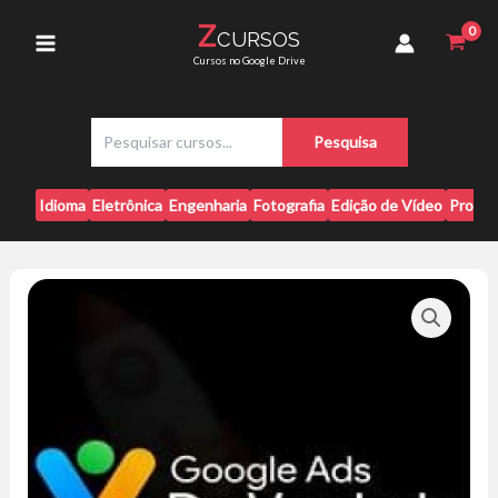
Ir
-
Z
CURSOS
para
Tulio
Main
Cursos no Google Drive
Moreira
o
quantidade
conteúdo
Menu
P
Pesquisa
e
s
q
Idioma
Eletrônica
Engenharia
Fotografia
Edição de Vídeo
Progr
u
i
s
a
r