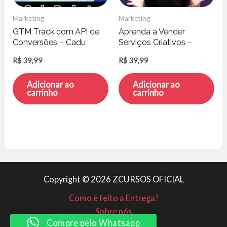
Marketing
Marketing
GTM Track com API de
Aprenda a Vender
Conversões – Cadu
Serviços Criativos –
Parisoto
Agência de Bolso
R$
39,99
R$
39,99
Adicionar ao
Adicionar ao
carrinho
carrinho
Copyright © 2026 ZCURSOS OFICIAL
Como é feito a Entrega?
Sobre nós
Compre pelo Whatsapp
Minha conta