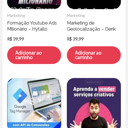
Marketing
Marketing
Formação Youtube Ads
Marketing de
Milionário – Hytallo
Geolocalização – Derik
Soares
Cardoso David
R$
39,99
R$
39,99
Adicionar ao
Adicionar ao
carrinho
carrinho