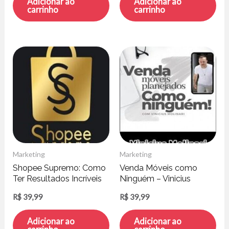
Adicionar ao
Adicionar ao
carrinho
carrinho
Marketing
Marketing
Shopee Supremo: Como
Venda Móveis como
Ter Resultados Incríveis
Ninguém – Vinicius
em um Mês –
Molinari
R$
39,99
R$
39,99
Elideverson Aparecido
Adicionar ao
Adicionar ao