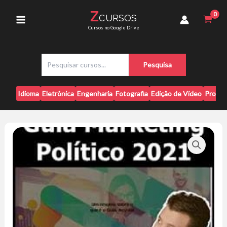
Ir
2021
Z
CURSOS
para
-
Main
Cursos no Google Drive
Marcelo
o
Vitorino
conteúdo
Menu
quantidade
P
Pesquisa
e
s
q
Idioma
Eletrônica
Engenharia
Fotografia
Edição de Vídeo
Progr
u
i
s
a
r