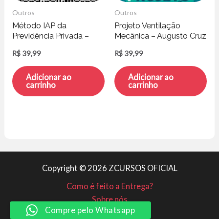
Outros
Outros
Método IAP da
Projeto Ventilação
Previdência Privada –
Mecânica – Augusto Cruz
Rondinelli Borges
R$
39,99
R$
39,99
Adicionar ao
Adicionar ao
carrinho
carrinho
Copyright © 2026 ZCURSOS OFICIAL
Como é feito a Entrega?
Sobre nós
Compre pelo Whatsapp
Minha conta