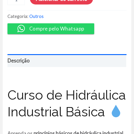
Industrial
Básica
-
Categoria:
Outros
Arilson
Jorge
Compre pelo Whatsapp
Reis
Silva
quantidade
Descrição
Curso de Hidráulica
Industrial Básica
Aprenda os
princípios básicos de hidráulica industrial