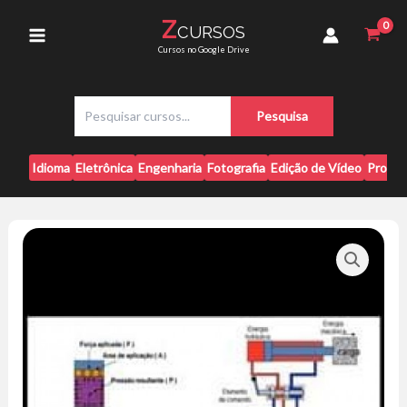
Ir
-
Z
CURSOS
para
Arilson
Main
Cursos no Google Drive
Jorge
o
Reis
conteúdo
Menu
Silva
P
quantidade
Pesquisa
e
s
q
Idioma
Eletrônica
Engenharia
Fotografia
Edição de Vídeo
Progr
u
i
s
a
r