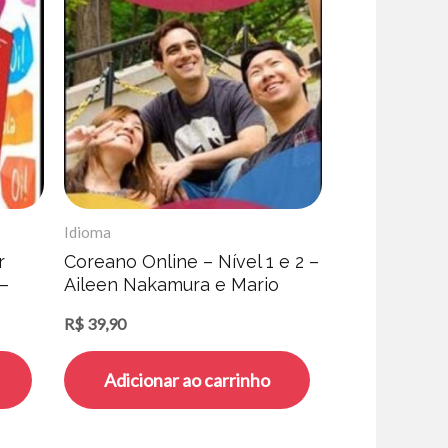
Idioma
r
Coreano Online – Nível 1 e 2 –
–
Aileen Nakamura e Mario
Kang
R$
39,90
Adicionar ao carrinho