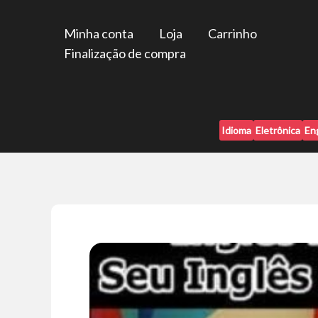
Ir
para
Minha conta
Loja
Carrinho
o
Finalização de compra
conteúdo
Idioma
Eletrônica
En