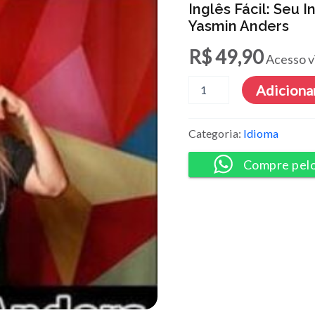
Inglês Fácil: Seu 
Yasmin Anders
R$
49,90
Acesso v
Inglês
Adicionar
Fácil:
Seu
Inglês
Categoria:
Idioma
Fluente
em
Compre pel
120
aulas
-
Yasmin
Anders
quantidade