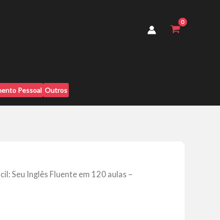
Inglês
Fluente
em
120
aulas
-
Yasmin
Anders
quantidade
ento Pessoal
Outros
ácil: Seu Inglês Fluente em 120 aulas –