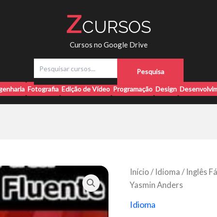
Z
CURSOS
Cursos no Google Drive
P
Pesquisa
e
s
genharia
Fotografia
Edição de Vídeo
Programação
Design
Desenvolvim
q
u
i
s
a
r
Início
/
Idioma
/ Inglês F
Yasmin Anders
Idioma