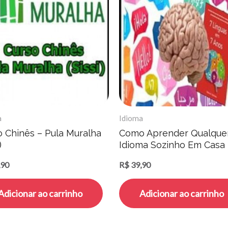
a
Idioma
o Chinês – Pula Muralha
Como Aprender Qualque
)
Idioma Sozinho Em Casa 
Debora G. Barbosa
,90
R$
39,90
Adicionar ao carrinho
Adicionar ao carrinho