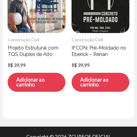
Construção Civil
Construção Civil
Projeto Estrutural com
IFCON: Pré-Moldado no
TQS Duplex de Alto
Eberick – Renan
Padrão – Jonat Calaça
Junqueira
R$
39,99
R$
39,99
Adicionar ao
Adicionar ao
carrinho
carrinho
Copyright © 2026 ZCURSOS OFICIAL