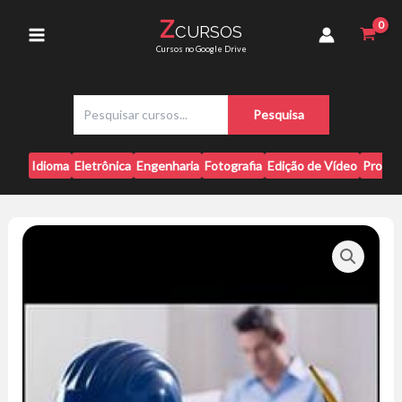
Ir
Praticos
Z
CURSOS
para
-
Main
Cursos no Google Drive
PINI
o
quantidade
conteúdo
Menu
P
Pesquisa
e
s
q
Idioma
Eletrônica
Engenharia
Fotografia
Edição de Vídeo
Progr
u
i
s
a
r