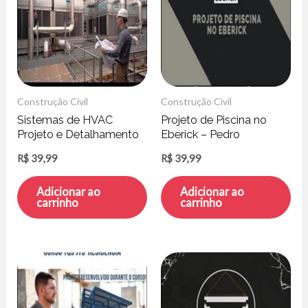
Construção Civil
Construção Civil
Sistemas de HVAC
Projeto de Piscina no
Projeto e Detalhamento
Eberick – Pedro
– Grupo HCT
Sant’anna
R$
39,99
R$
39,99
Adicionar ao
Adicionar ao
carrinho
carrinho