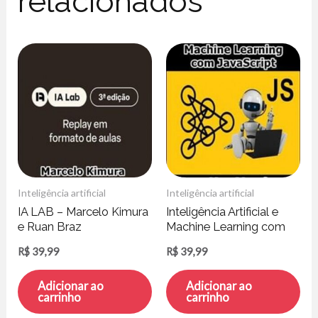
relacionados
Inteligência artificial
Inteligência artificial
IA LAB – Marcelo Kimura
Inteligência Artificial e
e Ruan Braz
Machine Learning com
JavaScript – Ben-Hur
R$
39,99
R$
39,99
Varriano
Adicionar ao
Adicionar ao
carrinho
carrinho