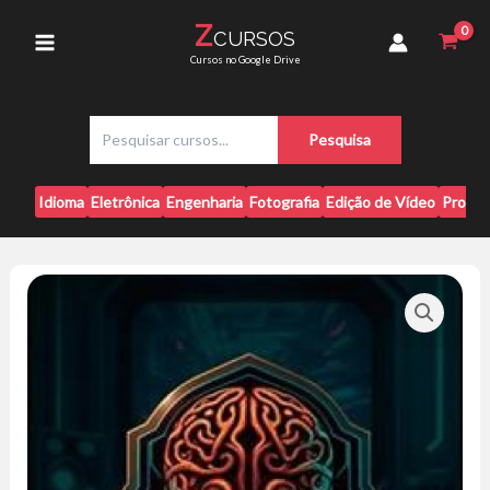
Ir
Diego
Z
CURSOS
para
Brandão
Main
Cursos no Google Drive
quantidade
o
conteúdo
Menu
P
Pesquisa
e
s
q
Idioma
Eletrônica
Engenharia
Fotografia
Edição de Vídeo
Progr
u
i
s
a
r