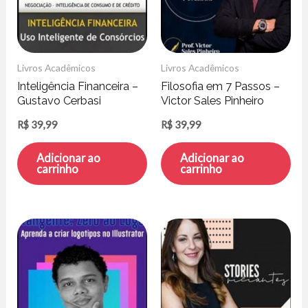
Livros Acadêmicos
Livros Acadêmicos
Inteligência Financeira –
Filosofia em 7 Passos –
Gustavo Cerbasi
Victor Sales Pinheiro
R$
39,99
R$
39,99
Adicionar ao
Adicionar ao
carrinho
carrinho