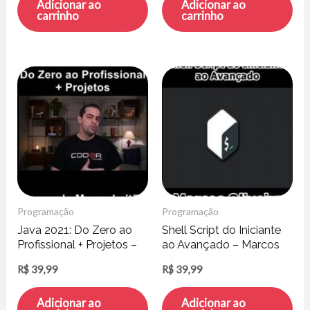
Adicionar ao
Adicionar ao
carrinho
carrinho
Programação
Programação
Java 2021: Do Zero ao
Shell Script do Iniciante
Profissional + Projetos –
ao Avançado – Marcos
Leonardo Moura Leitao
Oliveira
R$
39,99
R$
39,99
Adicionar ao
Adicionar ao