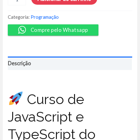
e
TypeScript
-
Categoria:
Programação
Luiz
Otavio
Compre pelo Whatsapp
Miranda
quantidade
Descrição
Curso de
JavaScript e
TypeScript do