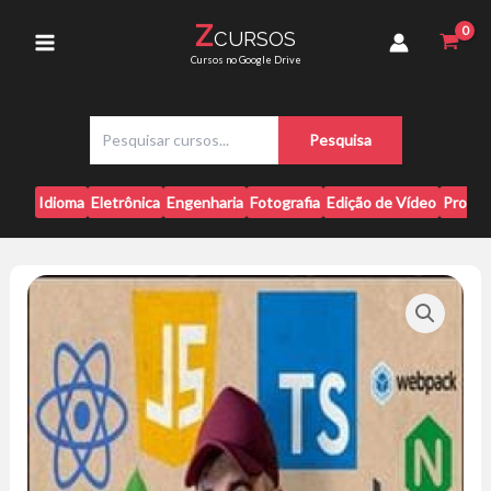
Ir
-
Z
CURSOS
para
Luiz
Main
Cursos no Google Drive
Otavio
o
Miranda
conteúdo
Menu
quantidade
P
Pesquisa
e
s
q
Idioma
Eletrônica
Engenharia
Fotografia
Edição de Vídeo
Progr
u
i
s
a
r