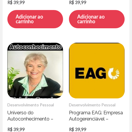
R$
39,99
R$
39,99
Porto
Adicionar ao
Adicionar ao
carrinho
carrinho
Desenvolvimento Pessoal
Desenvolvimento Pessoal
Universo do
Programa EAG: Empresa
Autoconhecimento –
Autogerenciável –
Heloisa Capelas
Marcelo Germano
R$
39,99
R$
39,99