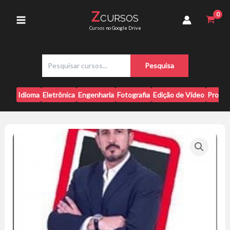
Ir
de
Z
CURSOS
para
Automóveis
Main
Cursos no Google Drive
-
o
Alessandro
conteúdo
Menu
Bechelin
P
quantidade
Pesquisa
e
s
q
Idioma
Eletrônica
Engenharia
Fotografia
Edição de Vídeo
Progr
u
i
s
a
r