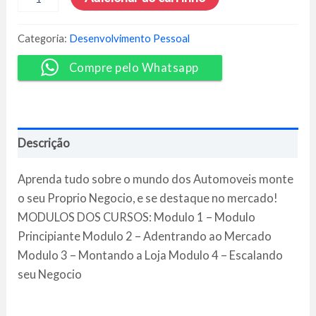
do
Vendedor
de
Categoria:
Desenvolvimento Pessoal
Automóveis
-
Compre pelo Whatsapp
Alessandro
Bechelin
quantidade
Descrição
Aprenda tudo sobre o mundo dos Automoveis monte
o seu Proprio Negocio, e se destaque no mercado!
MODULOS DOS CURSOS: Modulo 1 – Modulo
Principiante Modulo 2 – Adentrando ao Mercado
Modulo 3 – Montando a Loja Modulo 4 – Escalando
seu Negocio