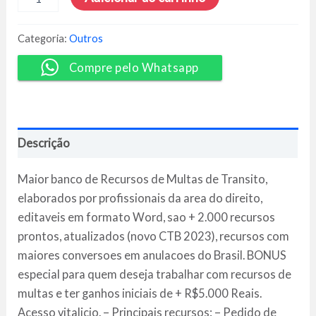
Recursos
de
Multas
Categoria:
Outros
de
Trânsito
Compre pelo Whatsapp
-
Cleiton
Padilha
quantidade
Descrição
Maior banco de Recursos de Multas de Transito,
elaborados por profissionais da area do direito,
editaveis em formato Word, sao + 2.000 recursos
prontos, atualizados (novo CTB 2023), recursos com
maiores conversoes em anulacoes do Brasil. BONUS
especial para quem deseja trabalhar com recursos de
multas e ter ganhos iniciais de + R$5.000 Reais.
Acesso vitalicio. – Principais recursos: – Pedido de