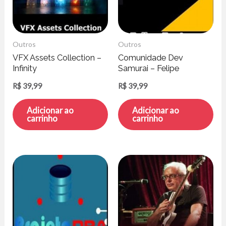
Outros
Outros
VFX Assets Collection –
Comunidade Dev
Infinity
Samurai – Felipe
Fontoura
R$
39,99
R$
39,99
Adicionar ao
Adicionar ao
carrinho
carrinho