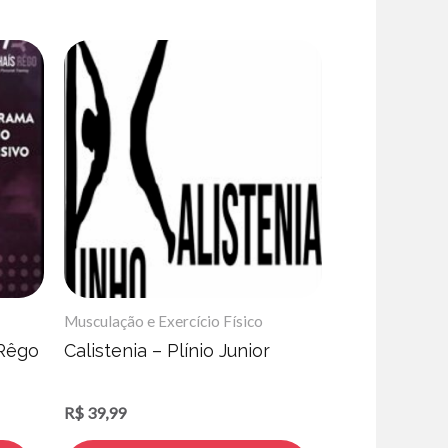
Musculação e Exercício Físico
 Rêgo
Calistenia – Plínio Junior
R$
39,99