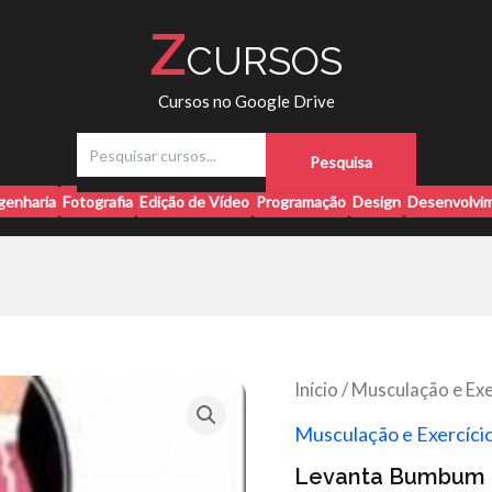
Z
CURSOS
Cursos no Google Drive
P
Pesquisa
e
s
genharia
Fotografia
Edição de Vídeo
Programação
Design
Desenvolvim
q
u
i
s
a
r
Início
/
Musculação e Exer
Musculação e Exercício
Levanta Bumbum O