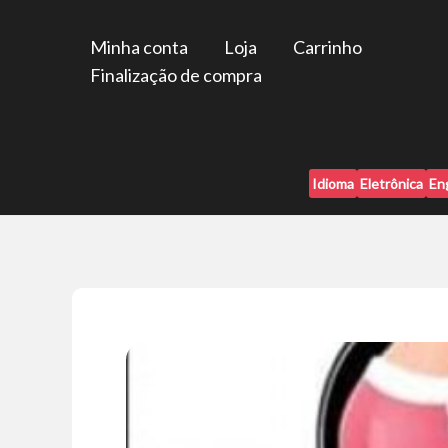
Ir
para
Minha conta
Loja
Carrinho
o
Finalização de compra
conteúdo
Idioma
Eletrônica
En