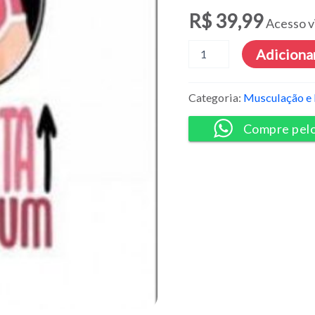
R$
39,99
Acesso v
Levanta
Adicionar
Bumbum
Oficial
quantidade
Categoria:
Musculação e 
Compre pel