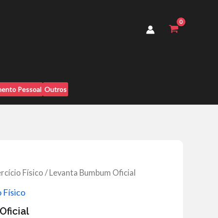
quantidade
ento Pessoal
Outros
cício Físico
/ Levanta Bumbum Oficial
 Físico
ficial