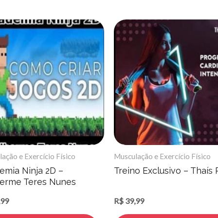
ação e Exercício Físico
Musculação e Exercício Físico
emia Ninja 2D –
Treino Exclusivo – Thaís
herme Teres Nunes
,99
R$
39,99