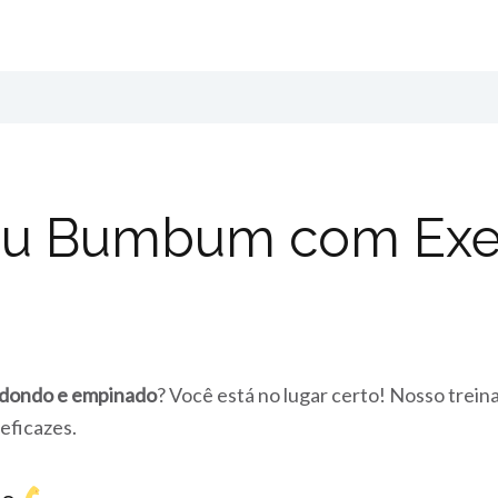
eu Bumbum com Exer
edondo e empinado
? Você está no lugar certo! Nosso tre
eficazes.