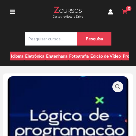
Ir
-
Z
CURSOS
para
Guilherme
Main
Cursos no Google Drive
Grillo
o
quantidade
conteúdo
Menu
P
Pesquisa
e
s
q
Idioma
Eletrônica
Engenharia
Fotografia
Edição de Vídeo
Progr
u
i
s
a
r