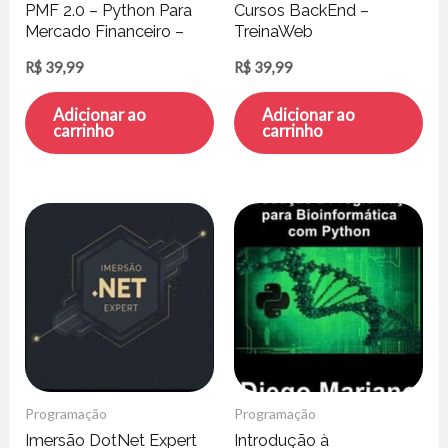
PMF 2.0 – Python Para
Cursos BackEnd –
Mercado Financeiro –
TreinaWeb
Trading com Dados
R$
39,99
R$
39,99
Adicionar ao
Adicionar ao
carrinho
carrinho
Programação
Programação
Imersão DotNet Expert
Introdução à