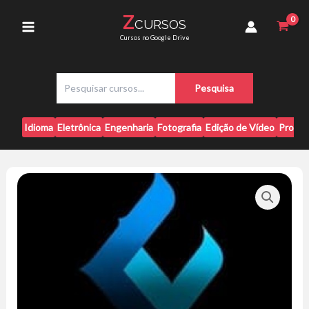
Ir
Matheus
Z
CURSOS
para
Copini
Main
Cursos no Google Drive
quantidade
o
conteúdo
Menu
P
Pesquisa
e
s
q
Idioma
Eletrônica
Engenharia
Fotografia
Edição de Vídeo
Progr
u
i
s
a
r