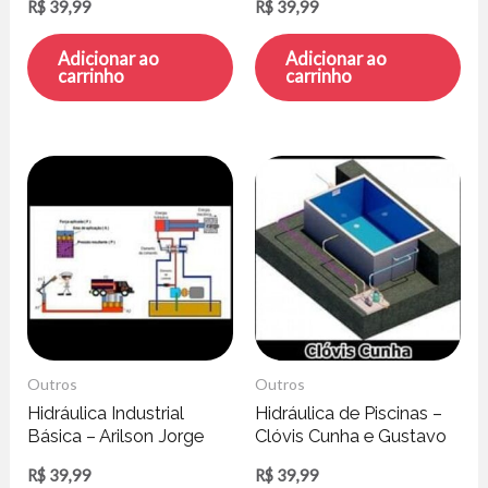
R$
39,99
R$
39,99
Adicionar ao
Adicionar ao
carrinho
carrinho
Outros
Outros
Hidráulica Industrial
Hidráulica de Piscinas –
Básica – Arilson Jorge
Clóvis Cunha e Gustavo
Reis Silva
Rodrigues
R$
39,99
R$
39,99