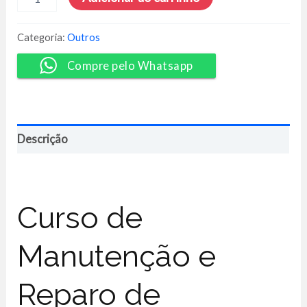
de
Software
em
Categoria:
Outros
Celulares
3.0
Compre pelo Whatsapp
-
Willians
Celulares
quantidade
Descrição
Curso de
Manutenção e
Reparo de