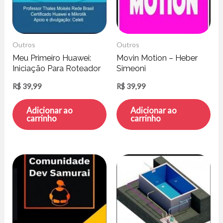
Outros
Outros
Meu Primeiro Huawei:
Movin Motion – Heber
Iniciação Para Roteador
Simeoni
de Borda – Thales
R$
39,99
R$
39,99
Moisés
Adicionar ao
Adicionar ao
carrinho
carrinho