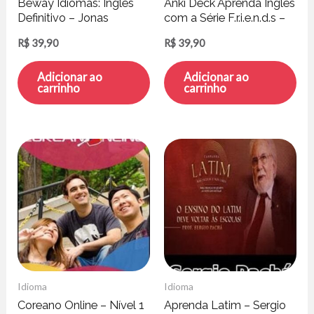
Beway Idiomas: Inglês
Anki Deck Aprenda Inglês
Definitivo – Jonas
com a Série F.r.i.e.n.d.s –
Bressan
63 Mil Cards
R$
39,90
R$
39,90
Adicionar ao
Adicionar ao
carrinho
carrinho
Idioma
Idioma
Coreano Online – Nível 1
Aprenda Latim – Sergio