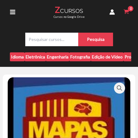
Ir
2.0
Z
CURSOS
para
quantidade
Main
Cursos no Google Drive
o
conteúdo
Menu
P
Pesquisa
e
s
q
Idioma
Eletrônica
Engenharia
Fotografia
Edição de Vídeo
Progr
u
i
s
a
r