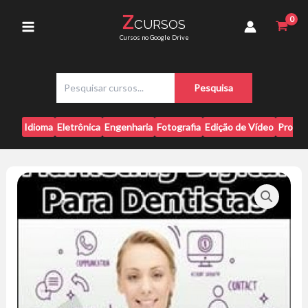
Ir
Dentistas
Z
CURSOS
para
-
Main
Cursos no Google Drive
Marina
o
Lara
conteúdo
Menu
quantidade
P
Pesquisa
e
s
q
Idioma
Eletrônica
Engenharia
Fotografia
Edição de Vídeo
Progr
u
i
s
a
r