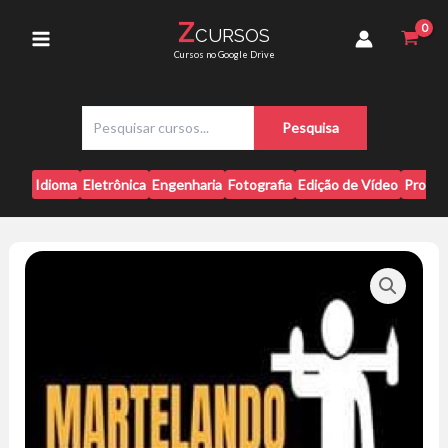
Ir
-
Z
CURSOS
para
Wallace
Main
Cursos no Google Drive
Rodrigues
o
quantidade
conteúdo
Menu
P
Pesquisa
e
s
q
Idioma
Eletrônica
Engenharia
Fotografia
Edição de Vídeo
Progr
u
i
s
a
r