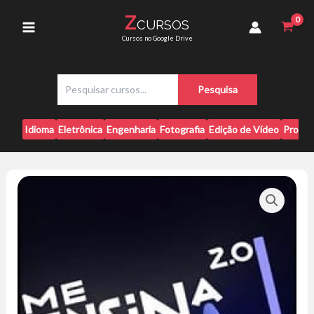
Ir
2.0
Z
CURSOS
para
-
Main
Cursos no Google Drive
After
o
Effects
conteúdo
Menu
-
P
Mateus
Pesquisa
e
Ferreira
s
quantidade
q
Idioma
Eletrônica
Engenharia
Fotografia
Edição de Vídeo
Progr
u
i
s
a
r